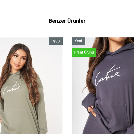
Benzer Ürünler
%30
Yeni
İndirim
Ürün
Fırsat Ürünü
%30İndirim