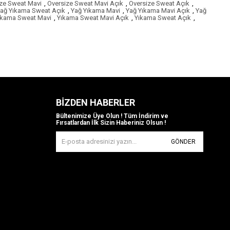
ze Sweat Mavi
,
Oversize Sweat Mavi Açık
,
Oversize Sweat Açık
,
ağ Yıkama Sweat Açık
,
Yağ Yıkama Mavi
,
Yağ Yıkama Mavi Açık
,
Yağ
ıkama Sweat Mavi
,
Yıkama Sweat Mavi Açık
,
Yıkama Sweat Açık
,
BIZDEN HABERLER
Bültenimize Üye Olun ! Tüm İndirim ve
Fırsatlardan İlk Sizin Haberiniz Olsun !
GÖNDER