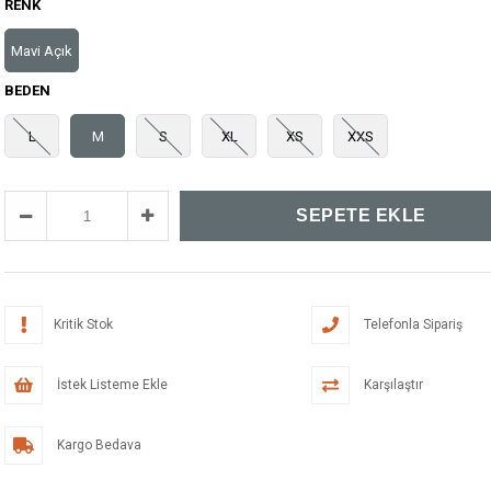
RENK
Mavi Açık
BEDEN
L
M
S
XL
XS
XXS
Kritik Stok
Telefonla Sipariş
İstek Listeme Ekle
Karşılaştır
Kargo Bedava