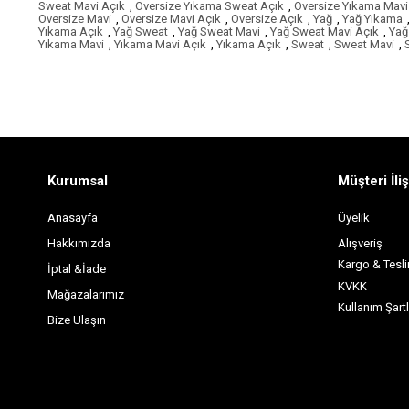
Sweat Mavi Açık
,
Oversize Yıkama Sweat Açık
,
Oversize Yıkama Mavi
Oversize Mavi
,
Oversize Mavi Açık
,
Oversize Açık
,
Yağ
,
Yağ Yıkama
Yıkama Açık
,
Yağ Sweat
,
Yağ Sweat Mavi
,
Yağ Sweat Mavi Açık
,
Yağ
Yıkama Mavi
,
Yıkama Mavi Açık
,
Yıkama Açık
,
Sweat
,
Sweat Mavi
,
Kurumsal
Müşteri İliş
Anasayfa
Üyelik
Hakkımızda
Alışveriş
Kargo & Tesl
İptal &İade
KVKK
Mağazalarımız
Kullanım Şartl
Bize Ulaşın
İletişim