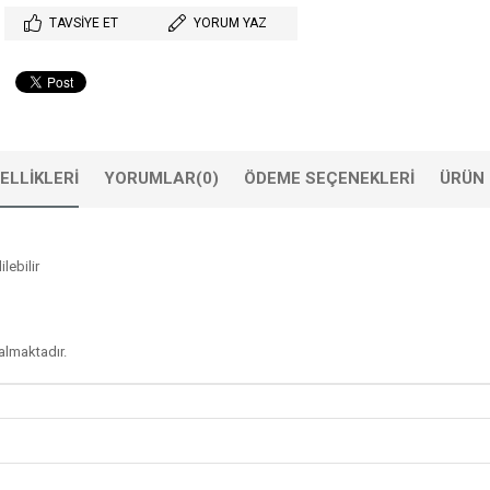
TAVSIYE ET
YORUM YAZ
ELLIKLERI
YORUMLAR
(0)
ÖDEME SEÇENEKLERI
ÜRÜN 
lebilir
 almaktadır.