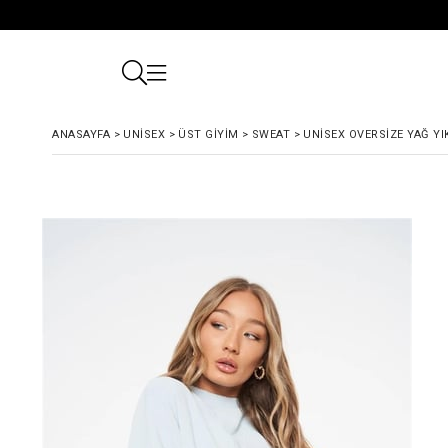
ANASAYFA
>
UNISEX
>
ÜST GIYIM
>
SWEAT
>
UNISEX OVERSIZE YAĞ Y