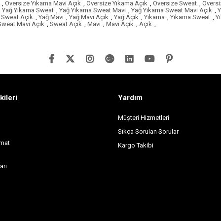
,
Oversize Yıkama Mavi Açık
,
Oversize Yıkama Açık
,
Oversize Sweat
,
Oversi
,
Yağ Yıkama Sweat
,
Yağ Yıkama Sweat Mavi
,
Yağ Yıkama Sweat Mavi Açık
,
Y
 Sweat Açık
,
Yağ Mavi
,
Yağ Mavi Açık
,
Yağ Açık
,
Yıkama
,
Yıkama Sweat
,
Y
Sweat Mavi Açık
,
Sweat Açık
,
Mavi
,
Mavi Açık
,
Açık
,
kileri
Yardım
Müşteri Hizmetleri
Sıkça Sorulan Sorular
imat
Kargo Takibi
arı