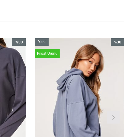
%30
Yeni
%30
İndirim
Ürün
İndirim
Fırsat Ürünü
%30İndirim
%30İndirim