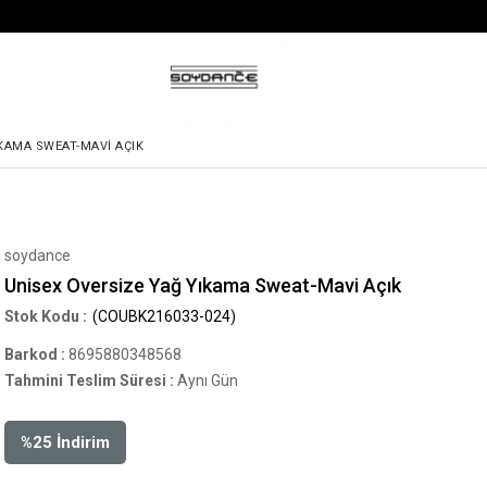
IKAMA SWEAT-MAVI AÇIK
soydance
Unisex Oversize Yağ Yıkama Sweat-Mavi Açık
(COUBK216033-024)
Barkod
:
8695880348568
Tahmini Teslim Süresi
:
Aynı Gün
%
25
İndirim