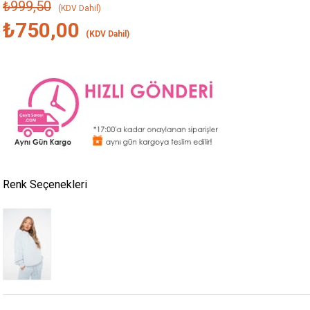
₺999,50
(KDV Dahil)
₺750,00
(KDV Dahil)
Renk Seçenekleri