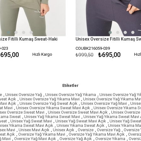
ize Fitilli Kumaş Sweat-Haki
-023
COUBK216059-039
695,00
₺695,00
Hızlı Kargo
₺999,50
Hız
Etiketler
e
,
Unisex Oversize Yağ
,
Unisex Oversize Yağ Yıkama
,
Unisex Oversize Yağ Y
weat Açık
,
Unisex Oversize Yağ Yıkama Mavi
,
Unisex Oversize Yağ Yıkama Mav
Mavi Açık
,
Unisex Oversize Yağ Sweat Açık
,
Unisex Oversize Yağ Mavi
,
Unise
at Mavi
,
Unisex Oversize Yıkama Sweat Mavi Açık
,
Unisex Oversize Yıkama S
sex Oversize Sweat Mavi
,
Unisex Oversize Sweat Mavi Açık
,
Unisex Oversize
ıkama Sweat
,
Unisex Yağ Yıkama Sweat Mavi
,
Unisex Yağ Yıkama Sweat Mavi 
weat
,
Unisex Yağ Sweat Mavi
,
Unisex Yağ Sweat Mavi Açık
,
Unisex Yağ Sweat
isex Yıkama Sweat Mavi Açık
,
Unisex Yıkama Sweat Açık
,
Unisex Yıkama Ma
sex Mavi
,
Unisex Mavi Açık
,
Unisex Açık
,
Oversize
,
Oversize Yağ
,
Oversize
eat Açık
,
Oversize Yağ Yıkama Mavi
,
Oversize Yağ Yıkama Mavi Açık
,
Oversi
ğ Mavi
,
Oversize Yağ Mavi Açık
,
Oversize Yağ Açık
,
Oversize Yıkama
,
Oversi