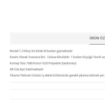
ÜRÜN ÖZ
Model 1,74 Boy Xs Erkek M beden giymektedir
Kesim Olarak Oversize Bol Unisex Modeldir 1 beden Küçüğü Tercih edi
Kumaş Türü :%80 Koton %20 Polyester Şardonsuz
Alt Üst Ayrı Satılmaktadır
Yıkama Talimatı Ürünün iç etiket bölümünde gerekli yıkama talimatı yer