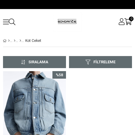
0
Kot Ceket
SIRALAMA
FILTRELEME
%58
İndirim
%58İndirim