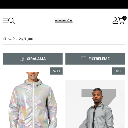
0
Dış Giyim
SIRALAMA
FILTRELEME
%33
%33
İndirim
İndirim
%33İndirim
%33İndir