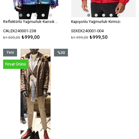
Reflektörlü Yağmurluk-Karısık Renkli
Kapişonlu Yağmurluk-Kırmızı
CALEK240001-238
SEKEK240001-004
₺999,00
₺999,50
₺1.500,00
₺1.999,00
Yeni
%30
Ürün
İndirim
Fırsat Ürünü
%30İndirim