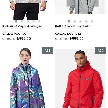
Reflektörlü Yağmurluk-Beyaz
Reflektörlü Yağmurluk-Gri
CALEK240001-001
CALEK240001-012
₺999,00
₺999,00
₺1.500,00
₺1.500,00
%33
%50
İndirim
İndirim
%33İndirim
%50İndir