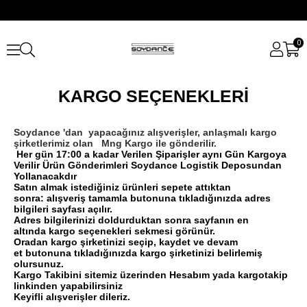
0
KARGO SEÇENEKLERİ
Soydance 'dan yapacağınız alışverişler, anlaşmalı kargo
şirketlerimiz olan
Mng Kargo
ile gönderilir.
Her gün 17:00 a kadar Verilen Şiparişler aynı Gün Kargoya
Verilir Ürün Gönderimleri Soydance Logistik Deposundan
Yollanacakdır
Satın almak istediğiniz ürünleri sepete attıktan
sonra:
alışveriş tamamla
butonuna tıkladığınızda adres
bilgileri sayfası açılır.
Adres bilgilerinizi doldurduktan sonra sayfanın en
altında
kargo seçenekleri
sekmesi görünür.
Oradan kargo şirketinizi seçip,
kaydet ve devam
et
butonuna tıkladığınızda kargo şirketinizi belirlemiş
olursunuz.
Kargo Takibini sitemiz üzerinden Hesabım yada kargotakip
linkinden yapabilirsiniz
Keyi
fli alışveri
şler dileriz.