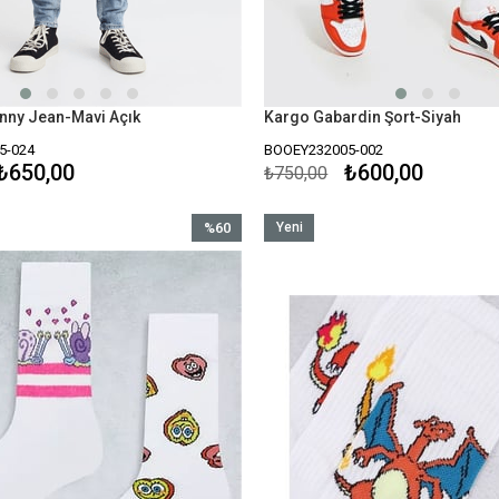
inny Jean-Mavi Açık
Kargo Gabardin Şort-Siyah
5-024
BOOEY232005-002
₺650,00
₺600,00
₺750,00
%60
Yeni
İndirim
Ürün
%60İndirim