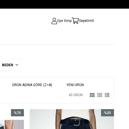
Üye Girişi
Sepetim
0
BEDEN
ÜRÜN ADINA GÖRE (Z<A)
YENI ÜRÜN
43 ÜRÜN
%70
%35
İndirim
İndirim
%70İndirim
%35İndirim