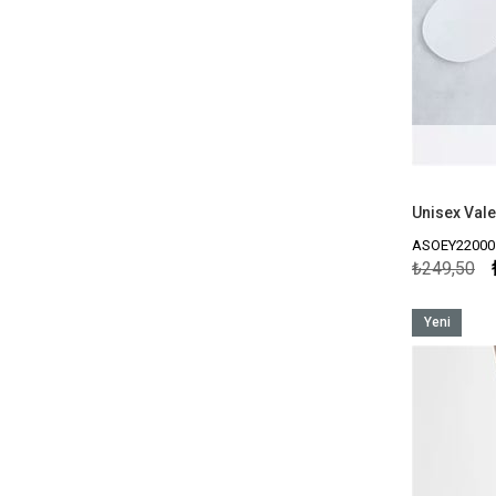
ASOEY22000
₺249,50
Yeni
Ürün