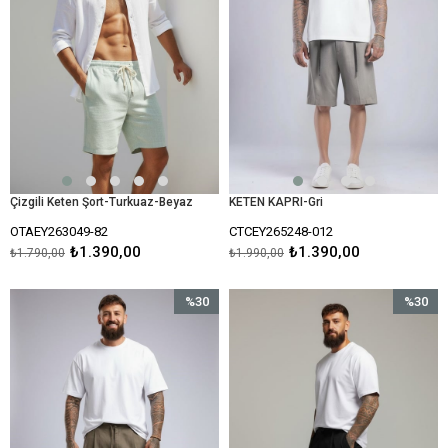
Çizgili Keten Şort-Turkuaz-Beyaz
KETEN KAPRI-Gri
OTAEY263049-82
CTCEY265248-012
₺1.390,00
₺1.390,00
₺1.790,00
₺1.990,00
%30
%30
İndirim
İndirim
%30İndirim
%30İndir