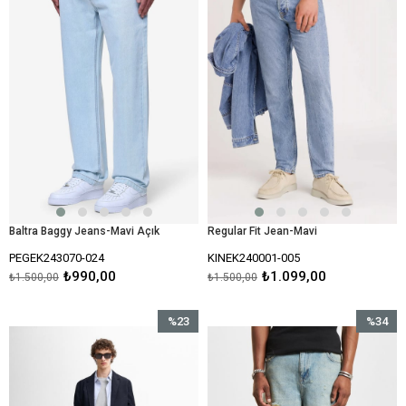
Baltra Baggy Jeans-Mavi Açık
Regular Fit Jean-Mavi
PEGEK243070-024
KINEK240001-005
₺990,00
₺1.099,00
₺1.500,00
₺1.500,00
%23
%34
İndirim
İndirim
%23İndirim
%34İndir