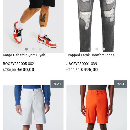
Kargo Gabardin Şort-Siyah
Cropped Farnk Comfort Loose Jean-Antrasit
BOOEY232005-002
JACEY230001-039
₺600,00
₺495,00
₺750,00
₺799,50
%23
%21
İndirim
İndirim
%23İndirim
%21İndir