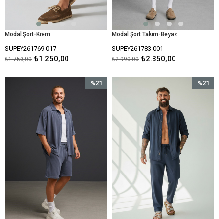
Modal Şort-Krem
Modal Şort Takım-Beyaz
SUPEY261769-017
SUPEY261783-001
₺1.250,00
₺2.350,00
₺1.750,00
₺2.990,00
%21
%21
İndirim
İndirim
%21İndirim
%21İndir