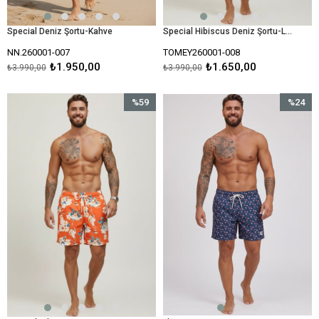
Special Deniz Şortu-Kahve
Special Hibiscus Deniz Şortu-Lacivert
NN.260001-007
TOMEY260001-008
₺1.950,00
₺1.650,00
₺3.990,00
₺3.990,00
%59
%24
İndirim
İndirim
%59İndirim
%24İndir