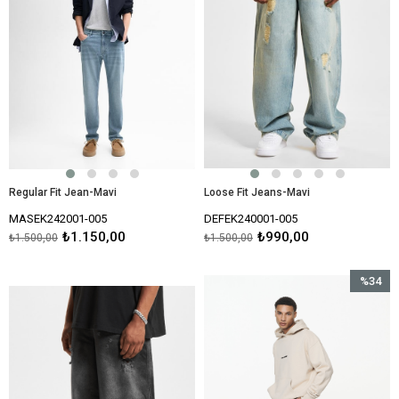
Regular Fit Jean-Mavi
Loose Fit Jeans-Mavi
MASEK242001-005
DEFEK240001-005
₺1.150,00
₺990,00
₺1.500,00
₺1.500,00
%34
İndirim
%34İndir