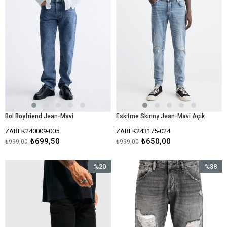
Bol Boyfriend Jean-Mavi
Eskitme Skinny Jean-Mavi Açık
ZAREK240009-005
ZAREK243175-024
₺699,50
₺650,00
₺999,00
₺999,00
%20
%38
İndirim
İndirim
%20İndirim
%38İndir