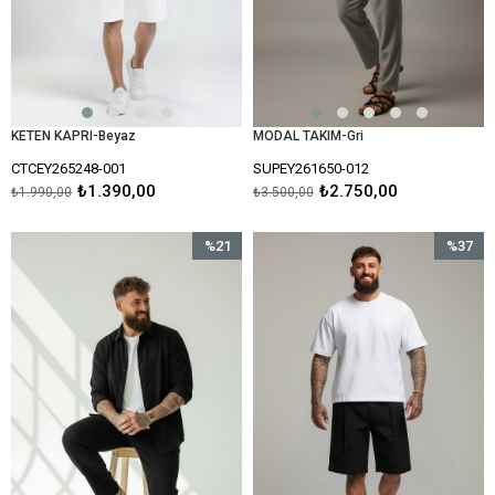
KETEN KAPRI-Beyaz
MODAL TAKIM-Gri
CTCEY265248-001
SUPEY261650-012
₺1.390,00
₺2.750,00
₺1.990,00
₺3.500,00
%21
%37
İndirim
İndirim
%21İndirim
%37İndir