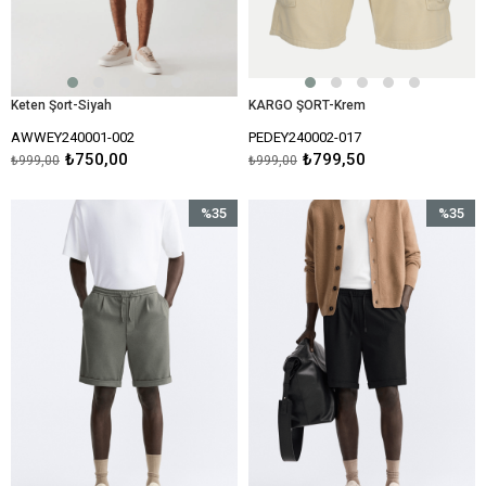
Keten Şort-Siyah
KARGO ŞORT-Krem
AWWEY240001-002
PEDEY240002-017
₺750,00
₺799,50
₺999,00
₺999,00
%35
%35
İndirim
İndirim
%35İndirim
%35İndir