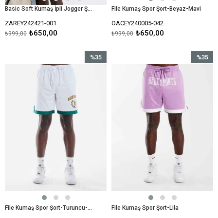
Basic Soft Kumaş İpli Jogger Şort-Beyaz
File Kumaş Spor Şort-Beyaz-Mavi
ZAREY242421-001
OACEY240005-042
₺650,00
₺650,00
₺999,00
₺999,00
%35
%35
İndirim
İndirim
%35İndirim
%35İndir
File Kumaş Spor Şort-Turuncu-Beyaz
File Kumaş Spor Şort-Lila