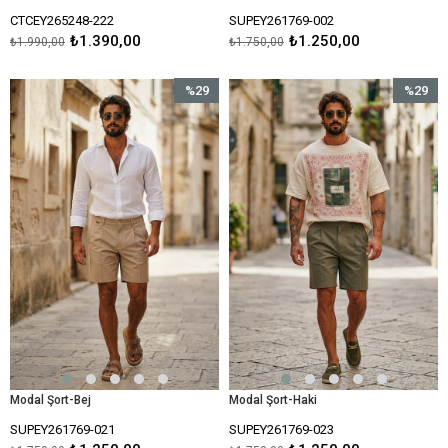
CTCEY265248-222
SUPEY261769-002
₺1.390,00
₺1.250,00
₺1.990,00
₺1.750,00
%29
%29
İndirim
İndirim
%29İndirim
%29İndir
Modal Şort-Bej
Modal Şort-Haki
SUPEY261769-021
SUPEY261769-023