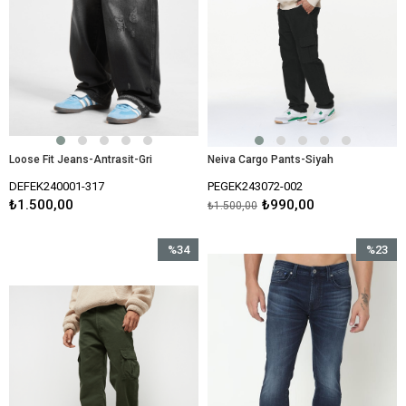
Loose Fit Jeans-Antrasit-Gri
Neiva Cargo Pants-Siyah
DEFEK240001-317
PEGEK243072-002
₺1.500,00
₺990,00
₺1.500,00
%34
%23
İndirim
İndirim
%34İndirim
%23İndir