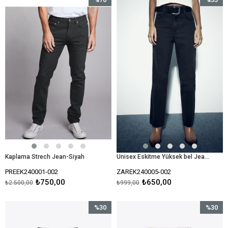
İndirim
İndirim
%70İndirim
%35İndir
Kaplama Strech Jean-Siyah
Unisex Eskitme Yüksek bel Jean-Siyah
PREEK240001-002
ZAREK240005-002
₺750,00
₺650,00
₺2.500,00
₺999,00
%30
%30
İndirim
İndirim