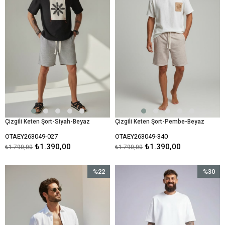
Çizgili Keten Şort-Siyah-Beyaz
Çizgili Keten Şort-Pembe-Beyaz
OTAEY263049-027
OTAEY263049-340
₺1.390,00
₺1.390,00
₺1.790,00
₺1.790,00
%22
%30
İndirim
İndirim
%22İndirim
%30İndir