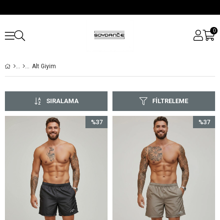
0
Alt Giyim
SIRALAMA
FILTRELEME
%37
%37
İndirim
İndirim
%37İndirim
%37İndir