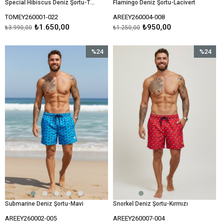
Special Hibiscus Deniz Şortu-Turuncu
Flamingo Deniz Şortu-Lacivert
TOMEY260001-022
AREEY260004-008
₺1.650,00
₺950,00
₺3.990,00
₺1.250,00
%24
%24
İndirim
İndirim
%24İndirim
%24İndir
Submarine Deniz Şortu-Mavi
Snorkel Deniz Şortu-Kırmızı
AREEY260002-005
AREEY260007-004