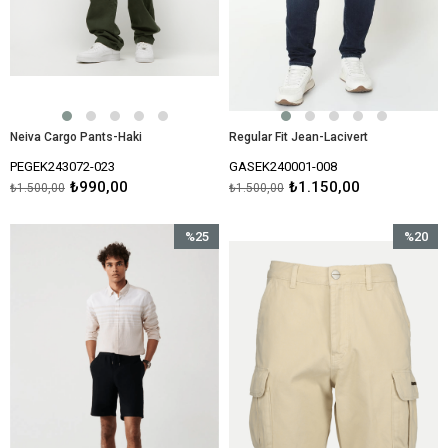
Neiva Cargo Pants-Haki
Regular Fit Jean-Lacivert
PEGEK243072-023
GASEK240001-008
₺990,00
₺1.150,00
₺1.500,00
₺1.500,00
%25
%20
İndirim
İndirim
%25İndirim
%20İndir