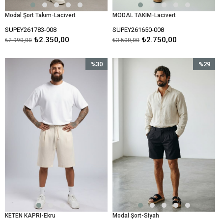
Modal Şort Takım-Lacivert
MODAL TAKIM-Lacivert
SUPEY261783-008
SUPEY261650-008
₺2.350,00
₺2.750,00
₺2.990,00
₺3.500,00
%30
%29
İndirim
İndirim
%30İndirim
%29İndir
KETEN KAPRI-Ekru
Modal Şort-Siyah