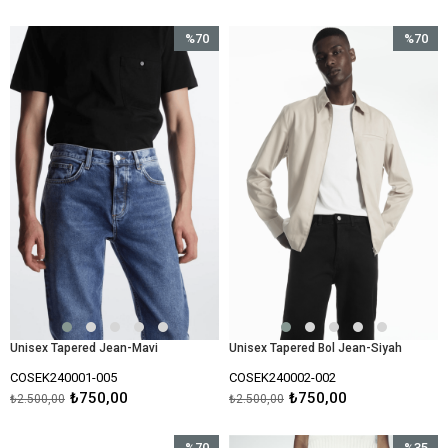
%70
%70
İndirim
İndirim
%70İndirim
%70İndir
Unisex Tapered Jean-Mavi
Unisex Tapered Bol Jean-Siyah
COSEK240001-005
COSEK240002-002
₺750,00
₺750,00
₺2.500,00
₺2.500,00
%70
%35