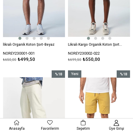
likralı Organik Koton Şort-Beyaz
Likralı Kargo Organik Koton Şort-Turuncu
NOREY230001-001
NOREY230002-022
₺499,50
₺550,00
₺650,00
₺699,50
%18
Yeni
%18
İndirim
Ürün
İndirim
%18İndirim
%18İndir
Anasayfa
Favorilerim
Sepetim
Üye Girişi