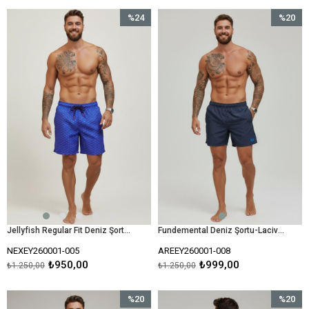
%24
%20
İndirim
İndirim
%24İndirim
%20İndir
Jellyfish Regular Fit Deniz Şortu-Mavi
Fundemental Deniz Şortu-Lacivert
NEXEY260001-005
AREEY260001-008
₺950,00
₺999,00
₺1.250,00
₺1.250,00
%20
%20