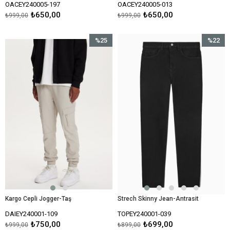
OACEY240005-197
OACEY240005-013
₺650,00
₺650,00
₺999,00
₺999,00
%25
%22
İndirim
İndirim
%25İndirim
%22İndir
Kargo Cepli Jogger-Taş
Strech Skinny Jean-Antrasit
DAIEY240001-109
TOPEY240001-039
₺750,00
₺699,00
₺999,00
₺899,00