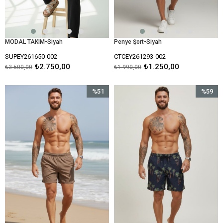
MODAL TAKIM-Siyah
Penye Şort-Siyah
SUPEY261650-002
CTCEY261293-002
₺2.750,00
₺1.250,00
₺3.500,00
₺1.990,00
%51
%59
İndirim
İndirim
%51İndirim
%59İndir