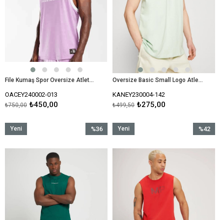
File Kumaş Spor Oversize Atlet-Lila
Oversize Basic Small Logo Atlet-Mint Yeşili
OACEY240002-013
KANEY230004-142
₺450,00
₺275,00
₺750,00
₺499,50
Yeni
%36
Yeni
%42
Ürün
İndirim
Ürün
İndirim
%36İndirim
%42İndir