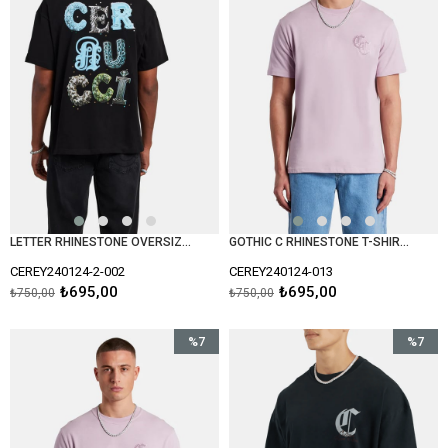
LETTER RHINESTONE OVERSIZED T-SHIRT-Siyah
GOTHIC C RHINESTONE T-SHIRT-Lila
CEREY240124-2-002
CEREY240124-013
₺695,00
₺695,00
₺750,00
₺750,00
%7
%7
İndirim
İndirim
%7İndirim
%7İndiri