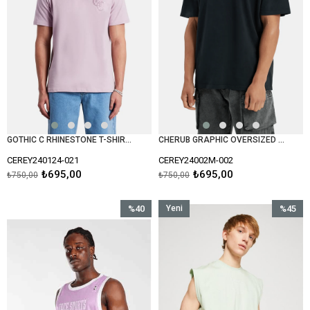
GOTHIC C RHINESTONE T-SHIRT-Bej
CHERUB GRAPHIC OVERSIZED T-SHIRT-Siyah
CEREY240124-021
CEREY24002M-002
₺695,00
₺695,00
₺750,00
₺750,00
%40
Yeni
%45
İndirim
Ürün
İndirim
%40İndirim
%45İndir