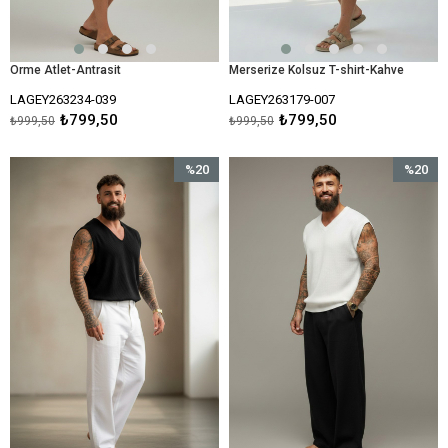
Orme Atlet-Antrasit
Merserize Kolsuz T-shirt-Kahve
LAGEY263234-039
LAGEY263179-007
₺799,50
₺799,50
₺999,50
₺999,50
%20
%20
İndirim
İndirim
%20İndirim
%20İndir