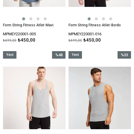
Form String Fitness Atlet-Mavi
Form String Fitness Atlet-Bordo
MPMEY220001-005
MPMEY220001-016
₺450,00
₺450,00
₺699,00
₺699,00
Yeni
%48
Yeni
%33
Ürün
İndirim
Ürün
İndirim
%48İndirim
%33İndir