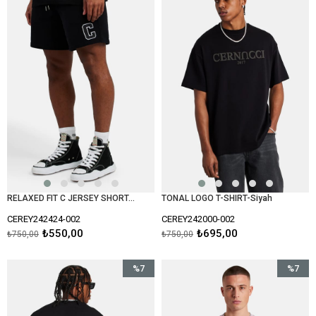
%27İndirim
%7İndiri
RELAXED FIT C JERSEY SHORT-Siyah
TONAL LOGO T-SHIRT-Siyah
CEREY242424-002
CEREY242000-002
₺550,00
₺695,00
₺750,00
₺750,00
%7
%7
İndirim
İndirim
%7İndirim
%7İndiri