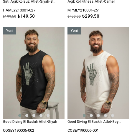
Sırtı Açık Kolsuz Atlet-Siyah-Beyaz
Açık Kol Fitness Atlet-Camel
HAMEY210001-027
MPMEY210001-251
₺149,50
₺299,50
₺199,50
₺450,00
Yeni
Yeni
Ürün
Ürün
Good Diving El Baskılı Atlet-Siyah
Good Diving El Baskılı Atlet-Beyaz
COSEY190006-002
COSEY190006-001