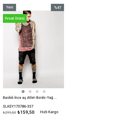
Yeni
%47
Ürün
İndirim
Fırsat Ürünü
%47İndirim
Baskılı İnce aş Atlet-Bordo-Yağ Yıkama
SLKEY170786-337
₺159,50
Hızlı Kargo
₺299,50