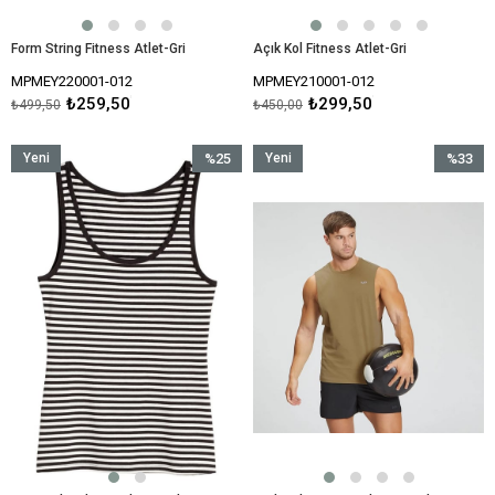
Form String Fitness Atlet-Gri
Açık Kol Fitness Atlet-Gri
MPMEY220001-012
MPMEY210001-012
₺259,50
₺299,50
₺499,50
₺450,00
Yeni
%25
Yeni
%33
Ürün
İndirim
Ürün
İndirim
%25İndirim
%33İndir