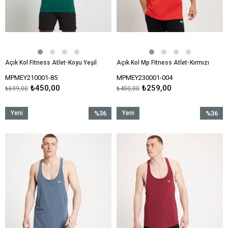
Açık Kol Fitness Atlet-Koyu Yeşil
Açık Kol Mp Fitness Atlet-Kırmızı
MPMEY210001-85
MPMEY230001-004
₺450,00
₺259,00
₺699,00
₺450,00
Yeni
%36
Yeni
%36
Ürün
İndirim
Ürün
İndirim
%36İndirim
%36İndir