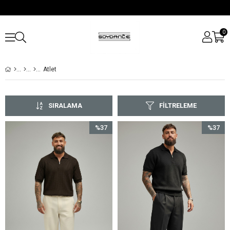
0
Atlet
SIRALAMA
FILTRELEME
%37
%37
İndirim
İndirim
%37İndirim
%37İndir