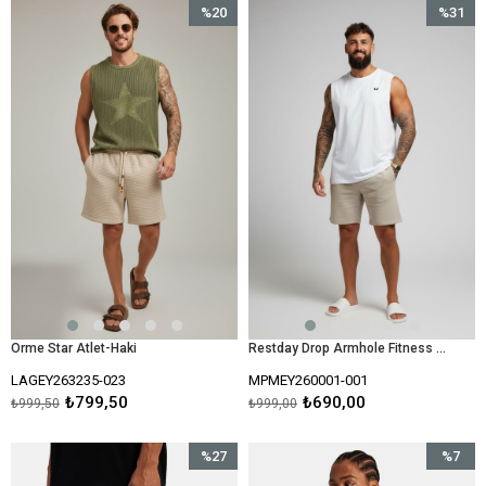
%20
%31
İndirim
İndirim
%20İndirim
%31İndir
Orme Star Atlet-Haki
Restday Drop Armhole Fitness Atlet-Beyaz
LAGEY263235-023
MPMEY260001-001
₺799,50
₺690,00
₺999,50
₺999,00
%27
%7
İndirim
İndirim