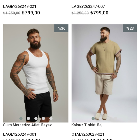
LAGEY263247-021
LAGEY263247-007
₺799,00
₺799,00
₺1.250,00
₺1.250,00
%36
%23
İndirim
İndirim
%36İndirim
%23İndir
SLim Merserize Atlet-Beyaz
Kolsuz T-shirt-Bej
LAGEY263247-001
OTAEY263027-021