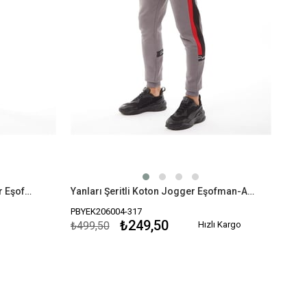
Yanları Şeritli Wave Logo Jogger Eşofman Altı-Haki
Yanları Şeritli Koton Jogger Eşofman-Antrasit-Gri
PBYEK206004-317
₺249,50
₺499,50
Hızlı Kargo