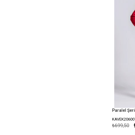
Paralel Şer
KAVEK20600
₺699,50