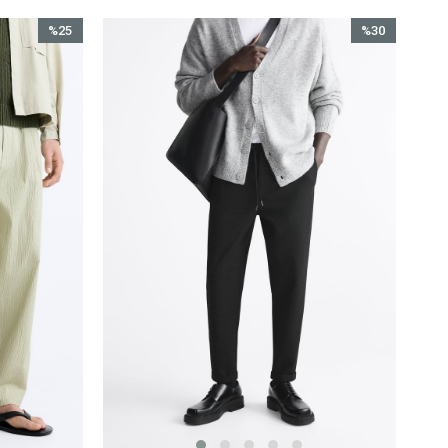
%25
%30
İndirim
İndirim
%25İndirim
%30İndirim