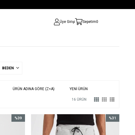
Üye Girişi
Sepetim
0
BEDEN
ÜRÜN ADINA GÖRE (Z<A)
YENI ÜRÜN
16 ÜRÜN
%39
%31
İndirim
İndirim
%39İndirim
%31İndirim