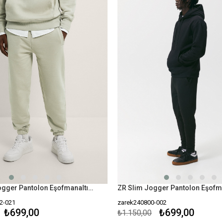
ZR Basic Jogger Pantolon Eşofmanaltı-Bej
2-021
zarek240800-002
₺699,00
₺699,00
₺1.150,00