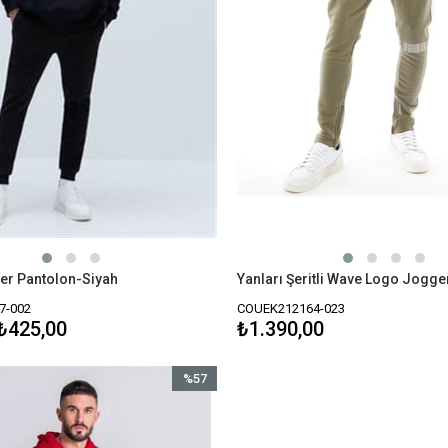
er Pantolon-Siyah
7-002
COUEK212164-023
₺425,00
₺1.390,00
%57
İndirim
%57İndirim