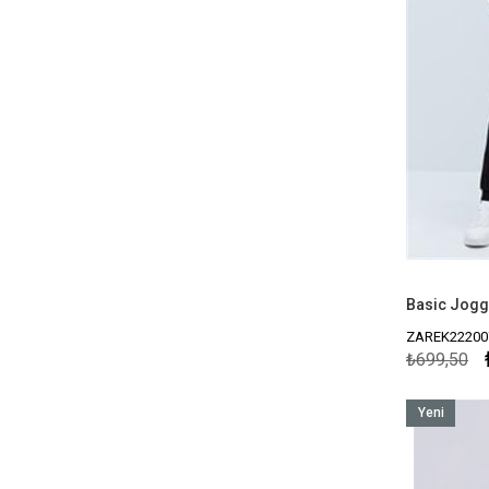
Basic Jogg
ZAREK22200
₺699,50
Yeni
Ürün