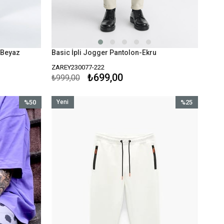
i Beyaz
Basic İpli Jogger Pantolon-Ekru
ZAREY230077-222
₺699,00
₺999,00
%50
Yeni
%25
İndirim
Ürün
İndirim
%50İndirim
%25İndirim