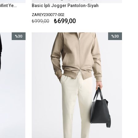
Beli Lastikli Bol Gofre Pantolon-Mint Yeşili
Basic İpli Jogger Pantolon-Siyah
ZAREY230077-002
₺699,00
₺999,00
%30
%30
İndirim
İndirim
%30İndirim
%30İndirim