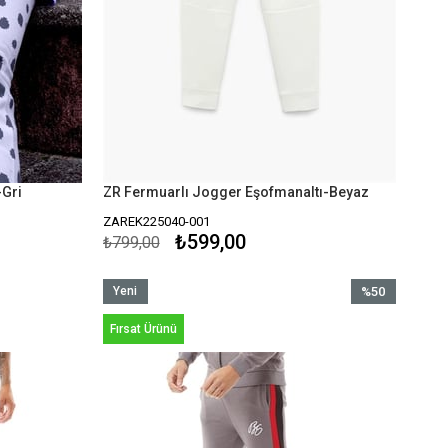
-Gri
ZR Fermuarlı Jogger Eşofmanaltı-Beyaz
ZAREK225040-001
₺599,00
₺799,00
Yeni
%50
Ürün
İndirim
Fırsat Ürünü
%50İndirim