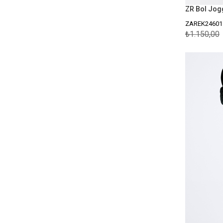
ZAREK24601
₺1.150,00