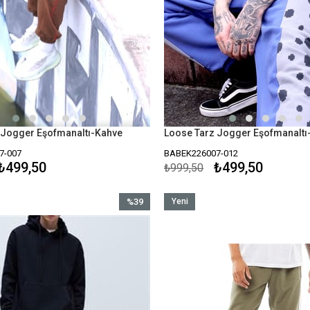
 Jogger Eşofmanaltı-Kahve
Loose Tarz Jogger Eşofmanaltı
7-007
BABEK226007-012
₺499,50
₺499,50
₺999,50
%39
Yeni
İndirim
Ürün
%39İndirim