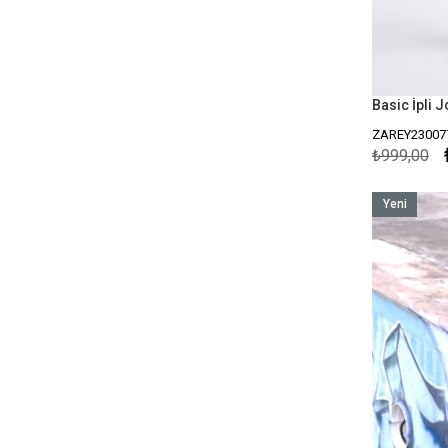
Basic İpli 
ZAREY23007
₺999,00
Yeni
Ürün