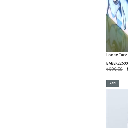
Loose Tarz
BABEK22600
₺999,50
Yeni
Ürün