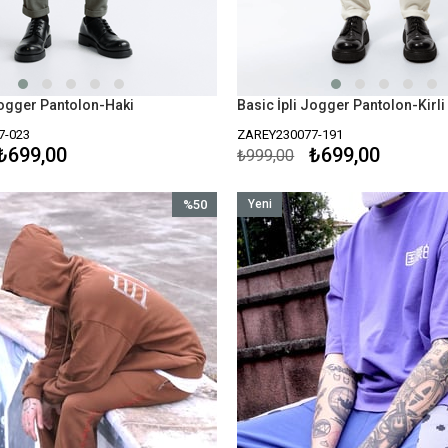
Jogger Pantolon-Haki
Basic İpli Jogger Pantolon-Kirl
7-023
ZAREY230077-191
₺699,00
₺699,00
₺999,00
%50
Yeni
İndirim
Ürün
%50İndirim