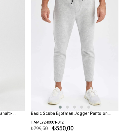
ZR Slim Jogger Pantolon Eşofmanaltı-Siyah
Basic Scuba Eşofman Jogger Pantolon-Gri
HAMEY240001-012
₺550,00
₺799,50