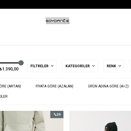
FILTRELER
KATEGORILER
RENK
 ₺1.390,00
GÖRE (ARTAN)
FIYATA GÖRE (AZALAN)
ÜRÜN ADINA GÖRE (A>Z)
ILER
%39
İndirim
%39İndirim