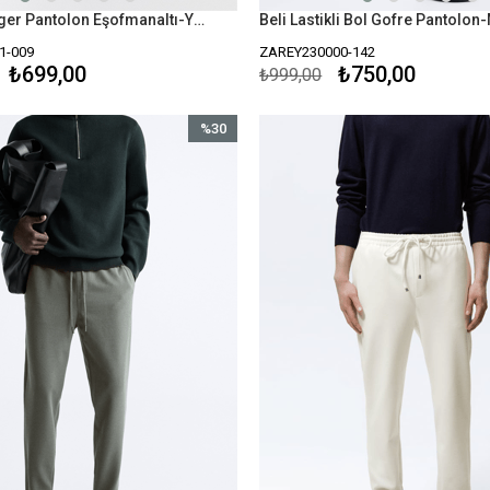
ZR Bol Jogger Pantolon Eşofmanaltı-Yeşil
1-009
ZAREY230000-142
₺699,00
₺750,00
₺999,00
%30
İndirim
%30İndirim