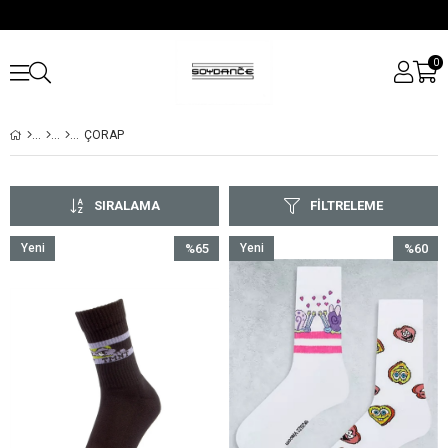
0
ÇORAP
SIRALAMA
FILTRELEME
Yeni
%65
Yeni
%60
Ürün
İndirim
Ürün
İndirim
%65İndirim
%60İndir