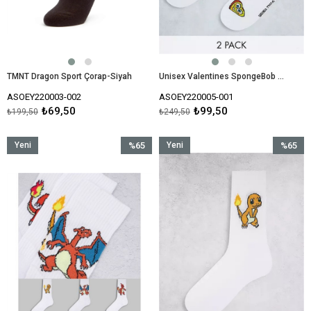
TMNT Dragon Sport Çorap-Siyah
Unisex Valentines SpongeBob Sports Socks Çorap 2 Çift-Beyaz
ASOEY220003-002
ASOEY220005-001
₺69,50
₺99,50
₺199,50
₺249,50
Yeni
%65
Yeni
%65
Ürün
İndirim
Ürün
İndirim
%65İndirim
%65İndir