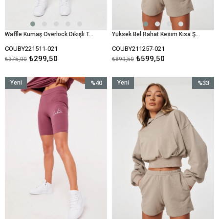
Waffle Kumaş Overlock Dikişli Tayt-Bej
Yüksek Bel Rahat Kesim Kısa Şort-Bej
COUBY221511-021
COUBY211257-021
₺299,50
₺599,50
₺375,00
₺899,50
Yeni
%40
Yeni
%33
Ürün
İndirim
Ürün
İndirim
%40İndirim
%33İndir