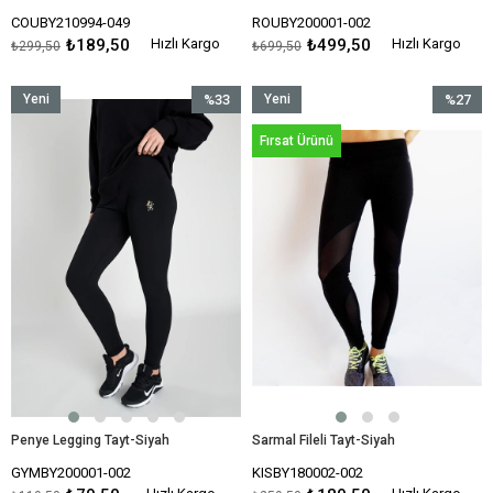
COUBY210994-049
ROUBY200001-002
₺189,50
Hızlı Kargo
₺499,50
Hızlı Kargo
₺299,50
₺699,50
Yeni
%33
Yeni
%27
Ürün
İndirim
Ürün
İndirim
Fırsat Ürünü
%33İndirim
%27İndir
Penye Legging Tayt-Siyah
Sarmal Fileli Tayt-Siyah
GYMBY200001-002
KISBY180002-002