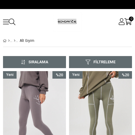
0
Alt Giyim
SIRALAMA
FILTRELEME
Yeni
%20
Yeni
%20
Ürün
İndirim
Ürün
İndirim
%20İndirim
%20İndir