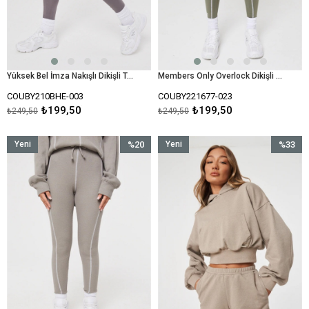
Yüksek Bel İmza Nakışlı Dikişli Tayt-Vizon
Members Only Overlock Dikişli Tayt-Haki
COUBY210BHE-003
COUBY221677-023
₺199,50
₺199,50
₺249,50
₺249,50
Yeni
%20
Yeni
%33
Ürün
İndirim
Ürün
İndirim
%20İndirim
%33İndir