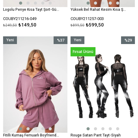
Logolu Penye Kısa Tayt Şort-Gülkurusu
Yüksek Bel Rahat Kesim Kısa Şort-Vizon
COUBY211216-049
COUBY211257-003
₺149,50
₺599,50
₺249,50
₺899,50
Yeni
%37
Yeni
%29
Ürün
İndirim
Ürün
İndirim
Fırsat Ürünü
%37İndirim
%29İndir
Fitilli Kumaş Femuarlı Boyfriend Şort-Gülkurusu
Rouge Satan Pant Tayt-Siyah