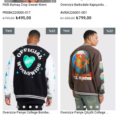
Fitilli Kumaş Crop Sweat-Krem
Oversize Barksdale Kapişonlu Hoody Sweat-Beyaz
PREBK220003-017
AVIEK226001-001
₺495,00
₺799,00
₺799,50
₺1.250,00
Yeni
%32
Yeni
%32
Ürün
İndirim
Ürün
İndirim
%32İndirim
%32İndir
Oversize Penye College Bomber Mont Sweat-Siyah
Oversize Penye Çıtçıtlı College Bomber Mont Sweat-Kahve