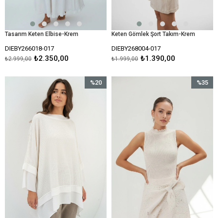
Tasarım Keten Elbise-Krem
Keten Gömlek Şort Takım-Krem
DIEBY266018-017
DIEBY268004-017
₺2.350,00
₺1.390,00
₺2.999,00
₺1.999,00
%20
%35
İndirim
İndirim
%20İndirim
%35İndir