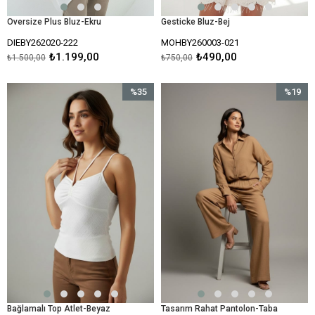
Oversize Plus Bluz-Ekru
Gesticke Bluz-Bej
DIEBY262020-222
MOHBY260003-021
₺1.199,00
₺490,00
₺1.500,00
₺750,00
%35
%19
İndirim
İndirim
%35İndirim
%19İndir
Bağlamalı Top Atlet-Beyaz
Tasarım Rahat Pantolon-Taba