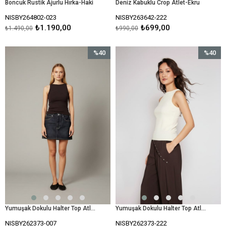
Boncuk Rustik Ajurlu Hırka-Haki
Deniz Kabuklu Crop Atlet-Ekru
NISBY264802-023
NISBY263642-222
₺1.190,00
₺699,00
₺1.490,00
₺990,00
%40
%40
İndirim
İndirim
%40İndirim
%40İndir
Yumuşak Dokulu Halter Top Atlet-Kahve
Yumuşak Dokulu Halter Top Atlet-Ekru
NISBY262373-007
NISBY262373-222