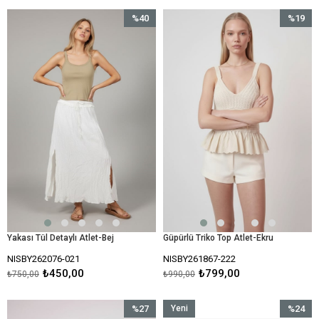
%40
%19
İndirim
İndirim
%40İndirim
%19İndir
Yakası Tül Detaylı Atlet-Bej
Güpürlü Triko Top Atlet-Ekru
NISBY262076-021
NISBY261867-222
₺450,00
₺799,00
₺750,00
₺990,00
%27
Yeni
%24