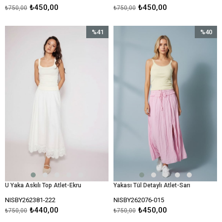
₺450,00
₺450,00
₺750,00
₺750,00
%41
%40
İndirim
İndirim
%41İndirim
%40İndir
U Yaka Askılı Top Atlet-Ekru
Yakası Tül Detaylı Atlet-Sarı
NISBY262381-222
NISBY262076-015
₺440,00
₺450,00
₺750,00
₺750,00