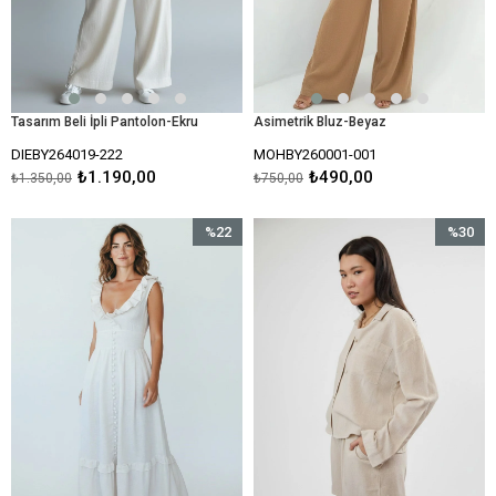
Tasarım Beli İpli Pantolon-Ekru
Asimetrik Bluz-Beyaz
DIEBY264019-222
MOHBY260001-001
₺1.190,00
₺490,00
₺1.350,00
₺750,00
%22
%30
İndirim
İndirim
%22İndirim
%30İndir