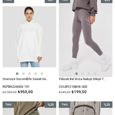
Ürün
İndirim
Ürün
İndirim
%67İndirim
%20İndir
Oversize Secondlife Sweat Hoodie-Kirli Beyaz
Yüksek Bel İmza Nakışlı Dikişli Tayt-Vizon
REPBK226003-191
COUBY210BHE-003
₺950,00
₺199,50
₺2.900,00
₺249,50
Yeni
%20
Yeni
%20
Ürün
İndirim
Ürün
İndirim