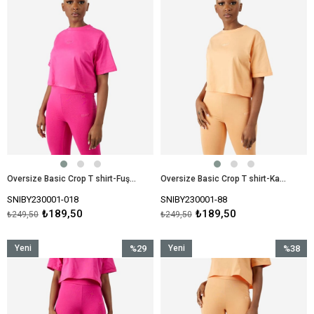
Oversize Basic Crop T shirt-Fuşya
Oversize Basic Crop T shirt-Kavuniçi
SNIBY230001-018
SNIBY230001-88
₺189,50
₺189,50
₺249,50
₺249,50
Yeni
%29
Yeni
%38
Ürün
İndirim
Ürün
İndirim
%29İndirim
%38İndir