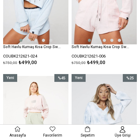
Soft Havlu Kumaş Kısa Crop Sweat-Mavi Açık
Soft Havlu Kumaş Kısa Crop Sweat-Pembe
COUBK212621-024
COUBK212621-006
₺499,00
₺499,00
₺750,00
₺750,00
Yeni
%45
Yeni
%25
Ürün
İndirim
Ürün
İndirim
%45İndirim
%25İndir
Anasayfa
Favorilerim
Sepetim
Üye Girişi