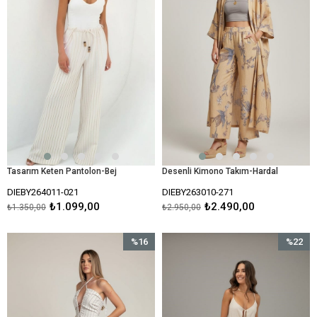
Tasarım Keten Pantolon-Bej
Desenli Kimono Takım-Hardal
DIEBY264011-021
DIEBY263010-271
₺1.099,00
₺2.490,00
₺1.350,00
₺2.950,00
%16
%22
İndirim
İndirim
%16İndirim
%22İndir