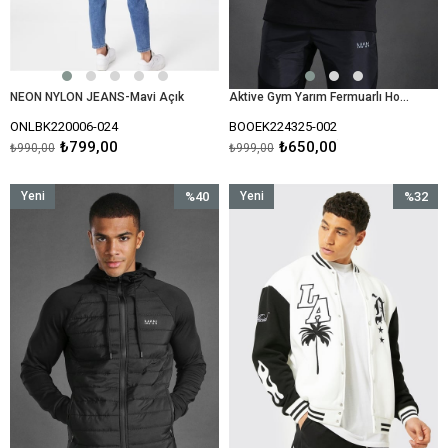
NEON NYLON JEANS-Mavi Açık
Aktive Gym Yarım Fermuarlı Hoodie Sweat-Siyah
ONLBK220006-024
BOOEK224325-002
₺799,00
₺650,00
₺990,00
₺999,00
Yeni
%40
Yeni
%32
Ürün
İndirim
Ürün
İndirim
%40İndirim
%32İndir