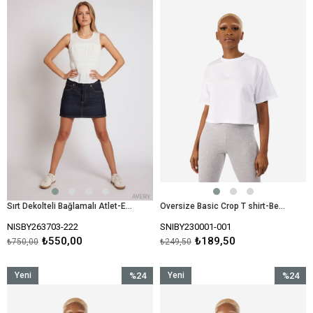
İndirim
Ürün
İndirim
%27İndirim
%24İndir
Sırt Dekolteli Bağlamalı Atlet-Ekru
Oversize Basic Crop T shirt-Beyaz
NISBY263703-222
SNIBY230001-001
₺550,00
₺189,50
₺750,00
₺249,50
Yeni
%24
Yeni
%24
Ürün
İndirim
Ürün
İndirim
%24İndirim
%24İndir