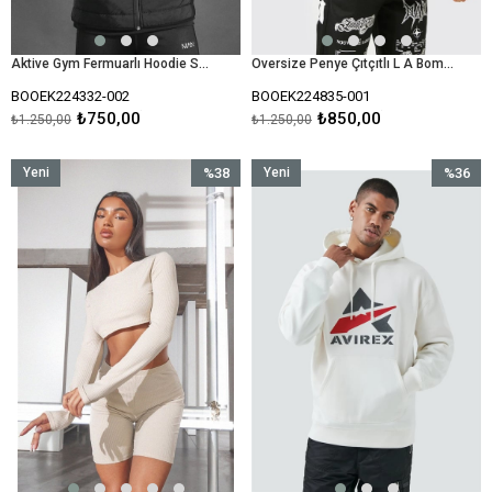
Aktive Gym Fermuarlı Hoodie Sweat-Siyah
Oversize Penye Çıtçıtlı L A Bomber Mont Sweat-Beyaz
BOOEK224332-002
BOOEK224835-001
₺750,00
₺850,00
₺1.250,00
₺1.250,00
Yeni
%38
Yeni
%36
Ürün
İndirim
Ürün
İndirim
%38İndirim
%36İndir