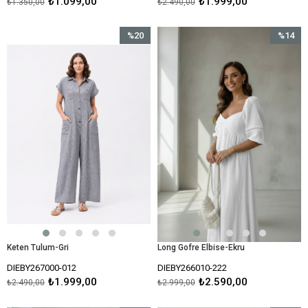
₺1.099,00
₺1.999,00
₺1.350,00
₺2.490,00
%20
%14
İndirim
İndirim
%20İndirim
%14İndir
Keten Tulum-Gri
Long Gofre Elbise-Ekru
DIEBY267000-012
DIEBY266010-222
₺1.999,00
₺2.590,00
₺2.490,00
₺2.999,00