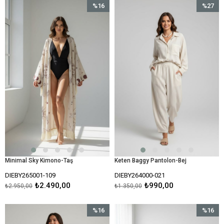
%16
%27
İndirim
İndirim
%16İndirim
%27İndir
Minimal Sky Kimono-Taş
Keten Baggy Pantolon-Bej
DIEBY265001-109
DIEBY264000-021
₺2.490,00
₺990,00
₺2.950,00
₺1.350,00
%16
%16
İndirim
İndirim