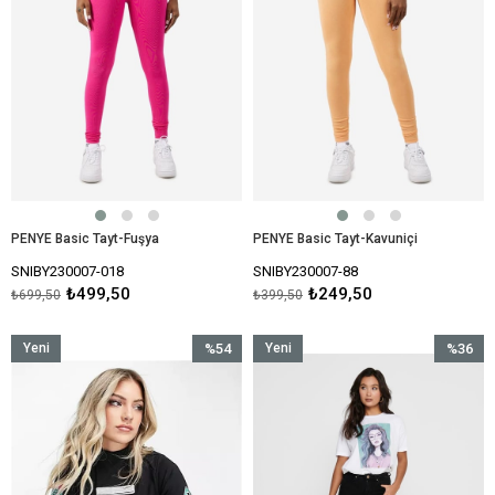
PENYE Basic Tayt-Fuşya
PENYE Basic Tayt-Kavuniçi
SNIBY230007-018
SNIBY230007-88
₺499,50
₺249,50
₺699,50
₺399,50
Yeni
%54
Yeni
%36
Ürün
İndirim
Ürün
İndirim
%54İndirim
%36İndir