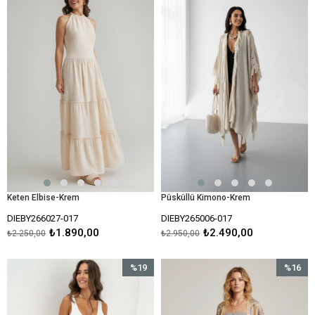
%16İndirim
%16İndir
Keten Elbise-Krem
Püsküllü Kimono-Krem
DIEBY266027-017
DIEBY265006-017
₺1.890,00
₺2.490,00
₺2.250,00
₺2.950,00
%19
%16
İndirim
İndirim
%19İndirim
%16İndir