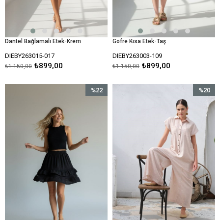
Dantel Bağlamalı Etek-Krem
Gofre Kısa Etek-Taş
DIEBY263015-017
DIEBY263003-109
₺899,00
₺899,00
₺1.150,00
₺1.150,00
%22
%20
İndirim
İndirim
%22İndirim
%20İndir