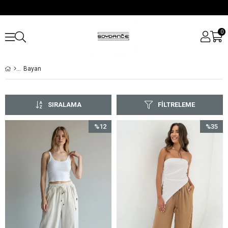
0
Bayan
SIRALAMA
FILTRELEME
%12
%35
İndirim
İndirim
%12İndirim
%35İndir