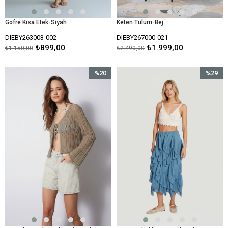
Gofre Kısa Etek-Siyah
Keten Tulum-Bej
DIEBY263003-002
DIEBY267000-021
₺899,00
₺1.999,00
₺1.150,00
₺2.490,00
%20
%29
İndirim
İndirim
%20İndirim
%29İndir