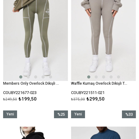
%20İndirim
%20İndir
Members Only Overlock Dikişli Tayt-Haki
Waffle Kumaş Overlock Dikişli Tayt-Bej
COUBY221677-023
COUBY221511-021
₺199,50
₺299,50
₺249,50
₺375,00
Yeni
%25
Yeni
%33
Ürün
İndirim
Ürün
İndirim
%25İndirim
%33İndir