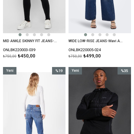
MID ANKLE SKINNY FIT JEANS-Antrasit
WIDE LOW-RISE JEANS-Mavi Açık
ONLBK220003-039
ONLBK220005-024
₺450,00
₺499,00
₺750,00
₺750,00
Yeni
%19
Yeni
%35
Ürün
İndirim
Ürün
İndirim
%19İndirim
%35İndir