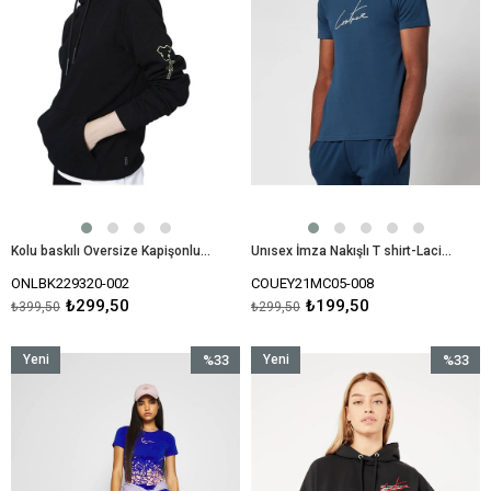
Kolu baskılı Oversize Kapişonlu Sweat-Siyah
Unısex İmza Nakışlı T shirt-Lacivert
ONLBK229320-002
COUEY21MC05-008
₺299,50
₺199,50
₺399,50
₺299,50
Yeni
%33
Yeni
%33
Ürün
İndirim
Ürün
İndirim
%33İndirim
%33İndir