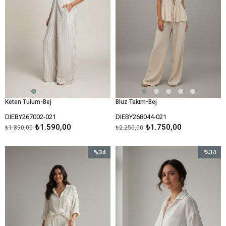
Keten Tulum-Bej
Bluz Takım-Bej
DIEBY267002-021
DIEBY268044-021
₺1.590,00
₺1.750,00
₺1.890,00
₺2.250,00
%34
%34
İndirim
İndirim
%34İndirim
%34İndir