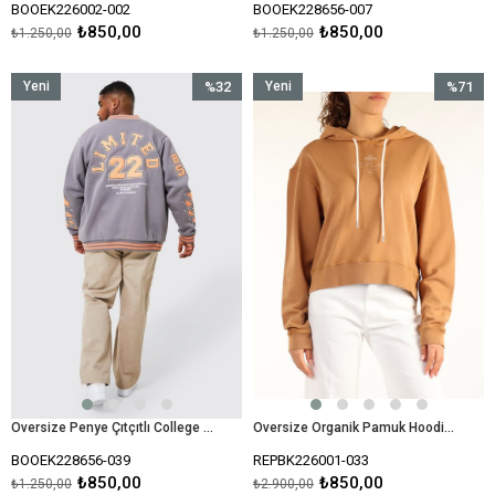
BOOEK226002-002
BOOEK228656-007
₺850,00
₺850,00
₺1.250,00
₺1.250,00
Yeni
%32
Yeni
%71
Ürün
İndirim
Ürün
İndirim
%32İndirim
%71İndir
Oversize Penye Çıtçıtlı College Bomber Mont Sweat-Antrasit
Oversize Organik Pamuk Hoodie Kapişonlu Sweat-Kahverengi Açık
BOOEK228656-039
REPBK226001-033
₺850,00
₺850,00
₺1.250,00
₺2.900,00