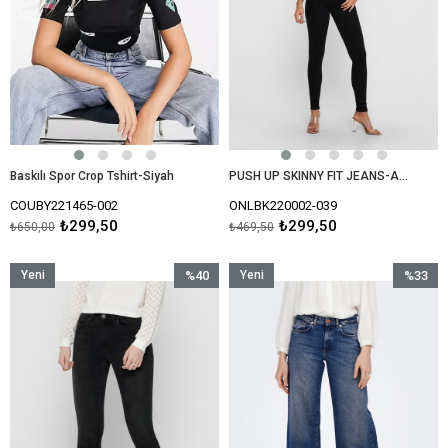
Baskılı Spor Crop Tshirt-Siyah
PUSH UP SKINNY FIT JEANS-Antrasit
COUBY221465-002
ONLBK220002-039
₺299,50
₺299,50
₺650,00
₺469,50
Yeni
%40
Yeni
%33
Ürün
İndirim
Ürün
İndirim
%40İndirim
%33İndir