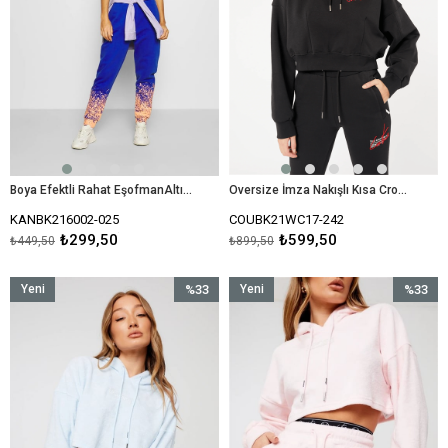
Boya Efektli Rahat EşofmanAltı Jogger-Saks Mavi
Oversize İmza Nakışlı Kısa Crop Sweat-Siyah-Kaplama
KANBK216002-025
COUBK21WC17-242
₺299,50
₺599,50
₺449,50
₺899,50
Yeni
%33
Yeni
%33
Ürün
İndirim
Ürün
İndirim
%33İndirim
%33İndir