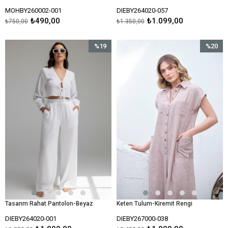
MOHBY260002-001
DIEBY264020-057
₺490,00
₺1.099,00
₺750,00
₺1.350,00
%19
%20
İndirim
İndirim
%19İndirim
%20İndir
Tasarım Rahat Pantolon-Beyaz
Keten Tulum-Kiremit Rengi
DIEBY264020-001
DIEBY267000-038