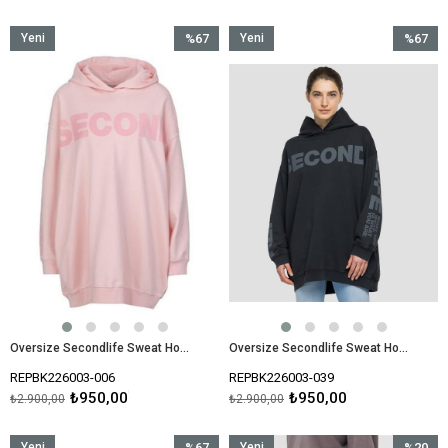
Yeni
%67
Yeni
%67
Ürün
İndirim
Ürün
İndirim
%67İndirim
%67İndir
Oversize Secondlife Sweat Hoodie-Pembe
Oversize Secondlife Sweat Hoodie-Antrasit
REPBK226003-006
REPBK226003-039
₺950,00
₺950,00
₺2.900,00
₺2.900,00
Yeni
%67
Yeni
%20