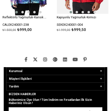
Reflektörlü Yağmurluk-Karısık Renkli
Kapişonlu Yağmurluk-Kırmızı
CALEK240001-238
SEKEK240001-004
₺999,00
₺999,50
₺1.500,00
₺1.999,00
Kurumsal
Müşteri İlişkileri
Yardım
BIZDEN HABERLER
Bültenimize Üye Olun ! Tüm İndirim ve Fırsatlardan İlk Sizin
Haberiniz Olsun !