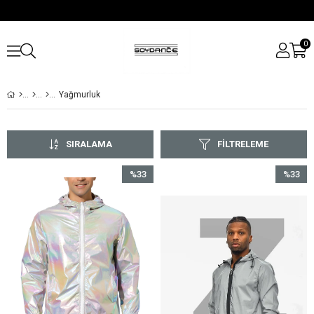
0
Yağmurluk
SIRALAMA
FILTRELEME
%33
%33
İndirim
İndirim
%33İndirim
%33İndir